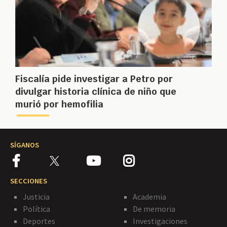
Fiscalía pide investigar a Petro por
divulgar historia clínica de niño que
murió por hemofilia
SÍGANOS
SECCIONES
Justicia
Academia
Política
De memoria
Deportes
Investigaciones