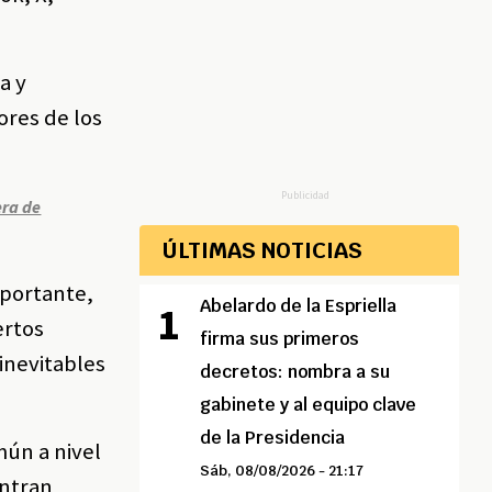
a y
ores de los
Publicidad
era de
ÚLTIMAS NOTICIAS
mportante,
Abelardo de la Espriella
ertos
firma sus primeros
inevitables
decretos: nombra a su
gabinete y al equipo clave
de la Presidencia
mún a nivel
Sáb, 08/08/2026 - 21:17
entran