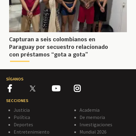
Capturan a seis colombianos en
Paraguay por secuestro relacionado
con préstamos “gota a gota”
SÍGANOS
SECCIONES
Justicia
Academia
Política
De memoria
Deportes
Investigaciones
Entretenimiento
Mundial 2026