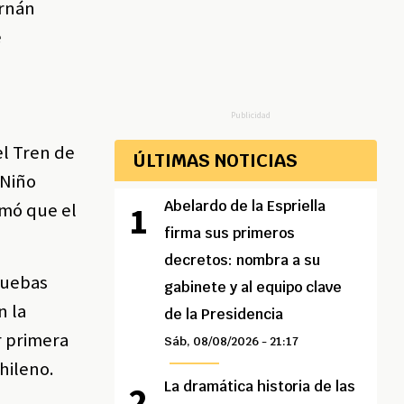
ernán
e
Publicidad
el Tren de
ÚLTIMAS NOTICIAS
 Niño
Abelardo de la Espriella
rmó que el
firma sus primeros
decretos: nombra a su
ruebas
gabinete y al equipo clave
n la
de la Presidencia
r primera
Sáb, 08/08/2026 - 21:17
chileno.
La dramática historia de las