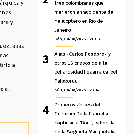
árquica y
tres colombianas que
iones
murieron en accidente de
tare y
helicóptero en Río de
Janeiro
Sáb, 08/08/2026 - 21:03
uez, alias
Alias «Carlos Pesebre» y
onas,
otros 16 presos de alta
irlo al
peligrosidad llegan a cárcel
Palogordo
a el
Sáb, 08/08/2026 - 20:47
Primeros golpes del
Gobierno De la Espriella:
capturan a ‘Boni’, cabecilla
de la Segunda Marquetalia