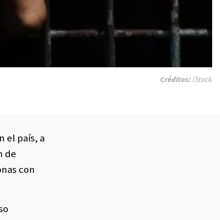
Créditos:
iStock
 el país, a
n de
onas con
so