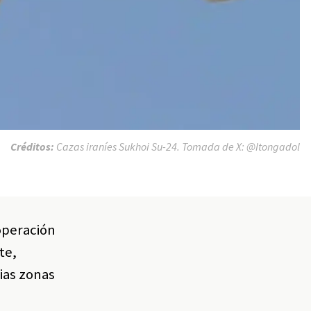
Créditos:
Cazas iraníes Sukhoi Su-24. Tomada de X: @Itongadol
operación
te,
rias zonas