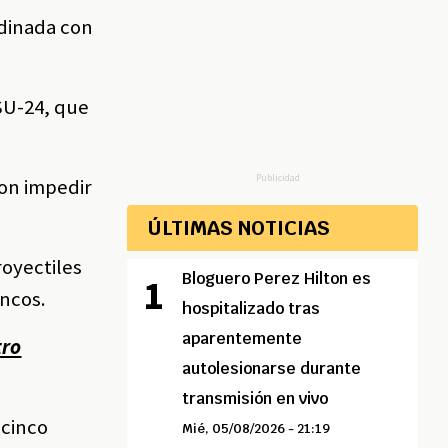
rdinada con
 SU-24, que
Publicidad
ron impedir
ÚLTIMAS NOTICIAS
royectiles
Bloguero Perez Hilton es
ancos.
hospitalizado tras
aparentemente
tro
autolesionarse durante
transmisión en vivo
 cinco
Mié, 05/08/2026 - 21:19