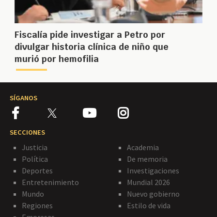
Fiscalía pide investigar a Petro por
divulgar historia clínica de niño que
murió por hemofilia
SÍGANOS
SECCIONES
Justicia
Academia
Política
De memoria
Deportes
Investigaciones
Entretenimiento
Mundial 2026
Mundo
Nuevo gobierno
Regiones
Estilo de vida