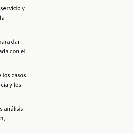
servicio y
da
para dar
ada con el
 los casos
cia y los
s análisis
ón,