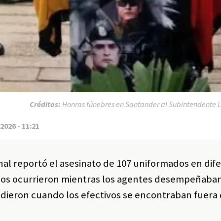
Créditos:
Honras fúnebres en Santander al Subintendente L
2026 - 11:21
onal reportó el asesinato de 107 uniformados en dif
 casos ocurrieron mientras los agentes desempeñaba
ucedieron cuando los efectivos se encontraban fuera