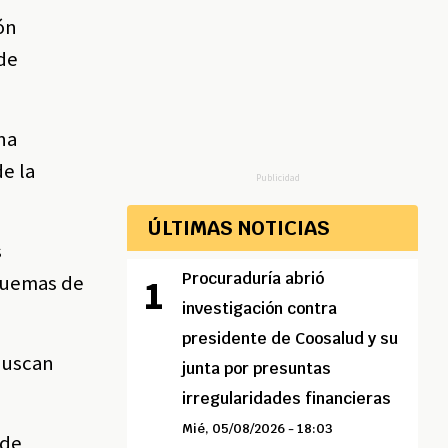
ón
 de
na
e la
Publicidad
ÚLTIMAS NOTICIAS
s
Procuraduría abrió
squemas de
investigación contra
presidente de Coosalud y su
 buscan
junta por presuntas
irregularidades financieras
Mié, 05/08/2026 - 18:03
 de