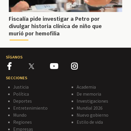
Fiscalía pide investigar a Petro por
divulgar historia clínica de niño que
murió por hemofilia
SÍGANOS
SECCIONES
Justicia
Academia
Política
De memoria
Deportes
Investigaciones
Entretenimiento
Mundial 2026
Mundo
Nuevo gobierno
Regiones
Estilo de vida
Empresas