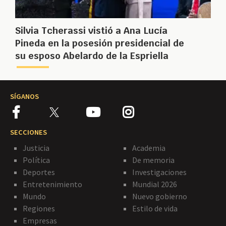
Silvia Tcherassi vistió a Ana Lucía
Pineda en la posesión presidencial de
su esposo Abelardo de la Espriella
SÍGANOS
SECCIONES
Justicia
Academia
Política
De memoria
Deportes
Investigaciones
Entretenimiento
Mundial 2026
Mundo
Nuevo gobierno
Regiones
Estilo de vida
Empresas