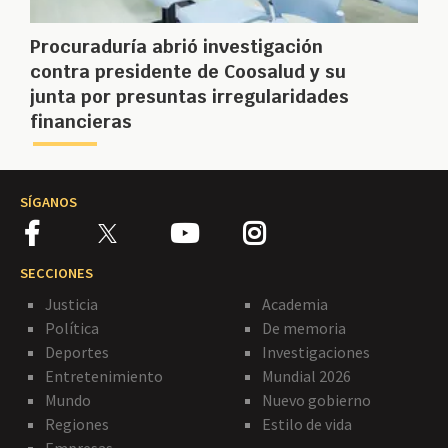
Procuraduría abrió investigación
contra presidente de Coosalud y su
junta por presuntas irregularidades
financieras
SÍGANOS
SECCIONES
Justicia
Academia
Política
De memoria
Deportes
Investigaciones
Entretenimiento
Mundial 2026
Mundo
Nuevo gobierno
Regiones
Estilo de vida
Empresas