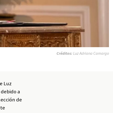
Créditos:
Luz Adriana Camargo
de Luz
 debido a
lección de
nte