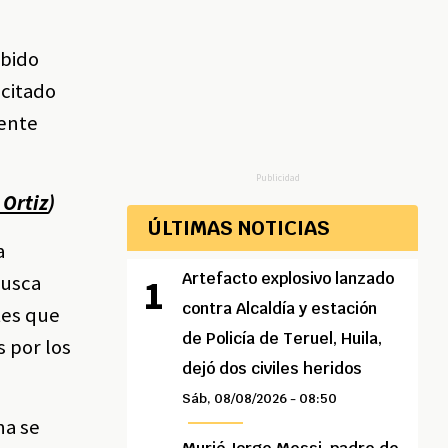
ebido
icitado
mente
Publicidad
 Ortiz
)
ÚLTIMAS NOTICIAS
a
Artefacto explosivo lanzado
busca
contra Alcaldía y estación
tes que
de Policía de Teruel, Huila,
 por los
dejó dos civiles heridos
Sáb, 08/08/2026 - 08:50
na se