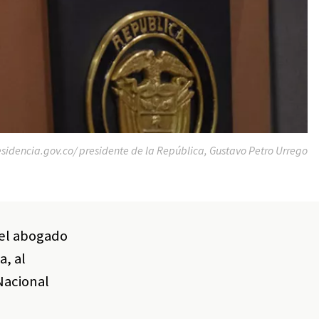
idencia.gov.co/ presidente de la República, Gustavo Petro Urrego
 el abogado
a, al
Nacional