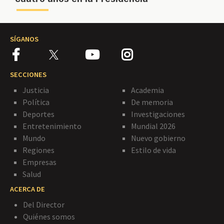
SÍGANOS
SECCIONES
Justicia
Academia
Política
De memoria
Deportes
Investigaciones
Entretenimiento
Mundial 2026
Mundo
Nuevo gobierno
Regiones
Estilo de vida
Empresas
Salud
ACERCA DE
Del Director
Quiénes somos