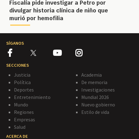
Fiscalía pide investigar a Petro por
divulgar historia clínica de niño que
murió por hemofilia
SÍGANOS
SECCIONES
Justicia
Academia
Política
De memoria
Deportes
Investigaciones
Entretenimiento
Mundial 2026
Mundo
Nuevo gobierno
Regiones
Estilo de vida
Empresas
Salud
ACERCA DE