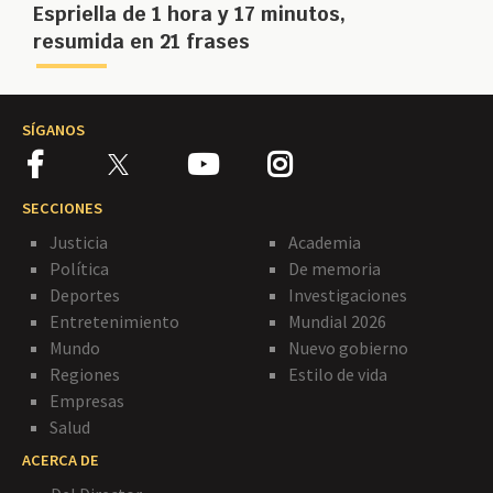
Espriella de 1 hora y 17 minutos,
resumida en 21 frases
SÍGANOS
SECCIONES
Justicia
Academia
Política
De memoria
Deportes
Investigaciones
Entretenimiento
Mundial 2026
Mundo
Nuevo gobierno
Regiones
Estilo de vida
Empresas
Salud
ACERCA DE