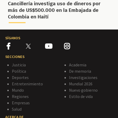
Cancillería investiga uso de dineros por
más de US$500.000 en la Embajada de
Colombia en Haití
SÍGANOS
SECCIONES
Justicia
Academia
Política
De memoria
Deportes
Investigaciones
Entretenimiento
Mundial 2026
Mundo
Nuevo gobierno
Regiones
Estilo de vida
Empresas
Salud
ACERCA DE