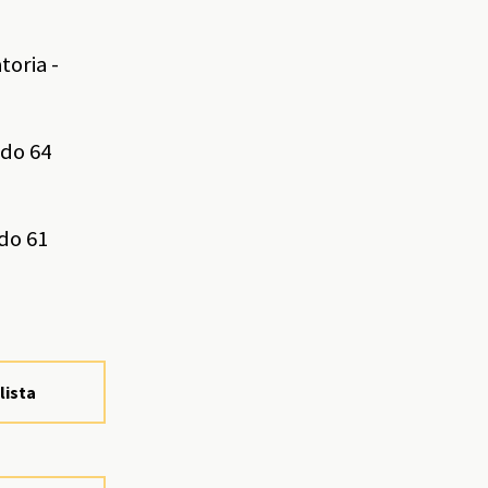
toria -
ado 64
ado 61
lista