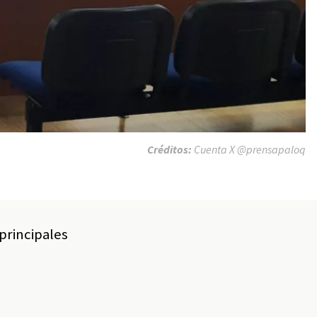
Créditos:
Cuenta X @prensapaloq
principales