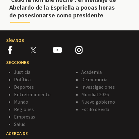
Abelardo de la Espriella a pocas horas
de posesionarse como presidente
SÍGANOS
SECCIONES
Justicia
Academia
Política
De memoria
Deportes
Investigaciones
Entretenimiento
Mundial 2026
Mundo
Nuevo gobierno
Regiones
Estilo de vida
Empresas
Salud
ACERCA DE