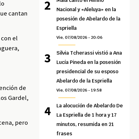
Maía cantó el Himno
lo
Nacional y «Aleluya» en la
que cantan
posesión de Abelardo de la
Espriella
 con el
Vie, 07/08/2026 - 20:06
anguera,
Silvia Tcherassi vistió a Ana
Lucía Pineda en la posesión
presidencial de su esposo
Abelardo de la Espriella
vención de
Vie, 07/08/2026 - 19:58
los Gardel,
La alocución de Abelardo De
La Espriella de 1 hora y 17
cena, pero
minutos, resumida en 21
frases