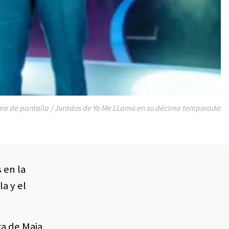
ra de pantalla / Jurados de Yo Me LLamo en su décima temporada
 en la
a y el
ra de Maia,