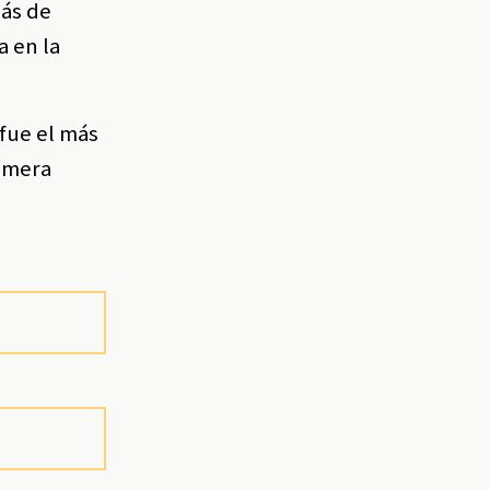
más de
a en la
 fue el más
rimera