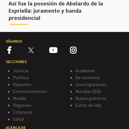
Así fue la posesión de Abelardo de la
Espriella: juramento y banda
presidencial
SÍGANOS
SECCIONES
Justicia
Academia
Política
De memoria
Deportes
Investigaciones
Entretenimiento
Mundial 2026
Mundo
Nuevo gobierno
Regiones
Estilo de vida
Empresas
Salud
ACERCA DE