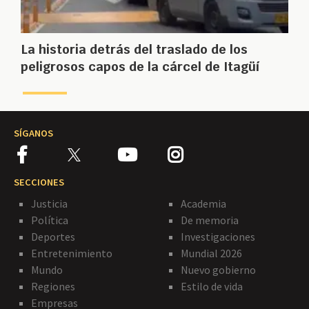
La historia detrás del traslado de los
peligrosos capos de la cárcel de Itagüí
SÍGANOS
SECCIONES
Justicia
Academia
Política
De memoria
Deportes
Investigaciones
Entretenimiento
Mundial 2026
Mundo
Nuevo gobierno
Regiones
Estilo de vida
Empresas