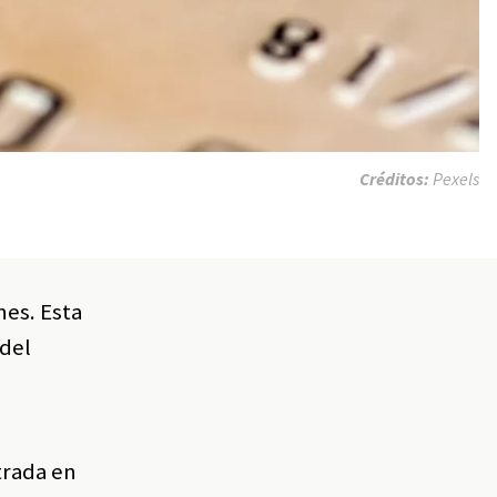
Créditos:
Pexels
es. Esta
 del
trada en