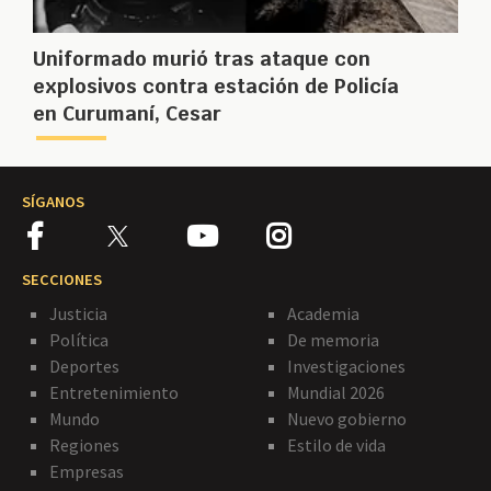
Uniformado murió tras ataque con
explosivos contra estación de Policía
en Curumaní, Cesar
SÍGANOS
SECCIONES
Justicia
Academia
Política
De memoria
Deportes
Investigaciones
Entretenimiento
Mundial 2026
Mundo
Nuevo gobierno
Regiones
Estilo de vida
Empresas