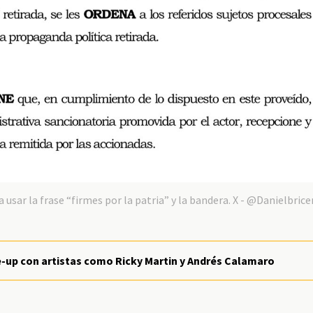
 usar la frase “firmes por la patria” y la bandera. X - @Danielbrice
ine-up con artistas como Ricky Martin y Andrés Calamaro