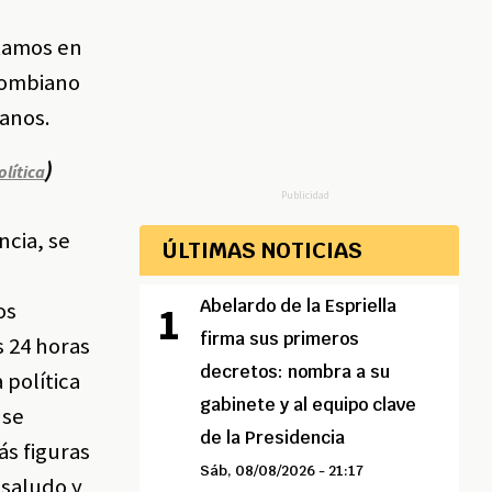
 Ramos en
olombiano
danos.
)
olítica
Publicidad
ncia, se
ÚLTIMAS NOTICIAS
Abelardo de la Espriella
os
firma sus primeros
s 24 horas
decretos: nombra a su
 política
gabinete y al equipo clave
 se
de la Presidencia
s figuras
Sáb, 08/08/2026 - 21:17
 saludo y