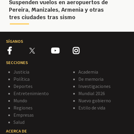
Suspenden vuelos en aeropuertos de
Pereira, Manizales, Armenia y otras
tres ciudades tras sismo
SÍGANOS
SECCIONES
Justicia
Academia
Política
De memoria
Deportes
Investigaciones
Entretenimiento
Mundial 2026
Mundo
Nuevo gobierno
Regiones
Estilo de vida
Empresas
Salud
ACERCA DE