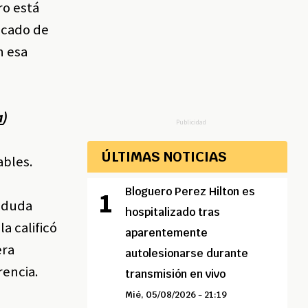
ro está
icado de
n esa
a
)
Publicidad
ÚLTIMAS NOTICIAS
ables.
Bloguero Perez Hilton es
e duda
hospitalizado tras
a calificó
aparentemente
era
autolesionarse durante
encia.
transmisión en vivo
Mié, 05/08/2026 - 21:19