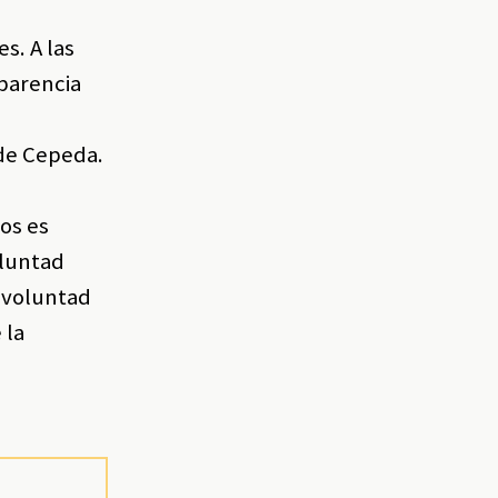
s. A las
sparencia
 de Cepeda.
os es
oluntad
a voluntad
 la