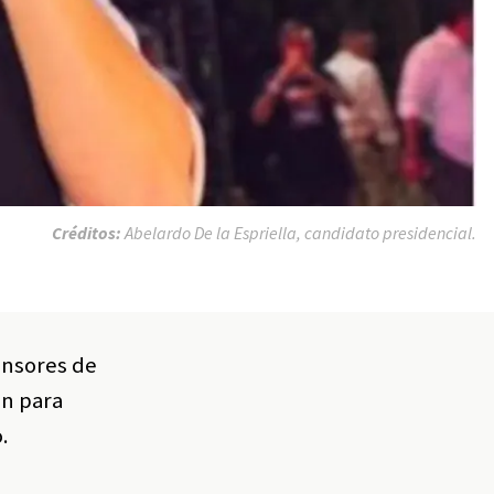
Créditos:
Abelardo De la Espriella, candidato presidencial.
ensores de
an para
.