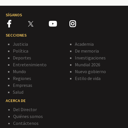
SÍGANOS
SECCIONES
Justicia
Academia
Política
De memoria
Deportes
Investigaciones
Entretenimiento
Mundial 2026
Mundo
Nuevo gobierno
Regiones
Estilo de vida
Empresas
Salud
ACERCA DE
Del Director
Quiénes somos
Contáctenos