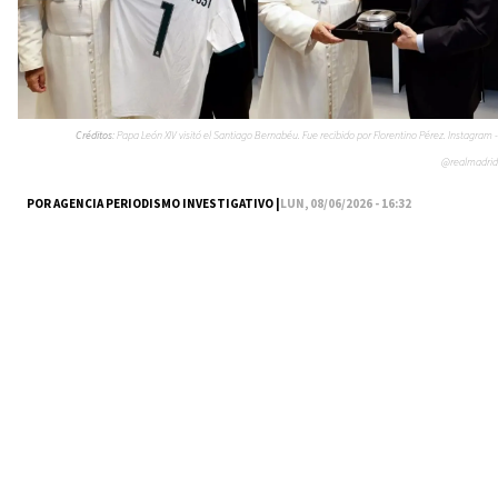
Créditos:
Papa León XIV visitó el Santiago Bernabéu. Fue recibido por Florentino Pérez. Instagram -
@realmadrid
POR AGENCIA PERIODISMO INVESTIGATIVO |
LUN, 08/06/2026 - 16:32