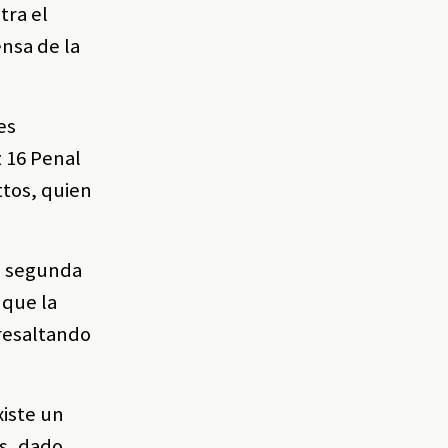
tra el
ensa de la
es
z 16 Penal
ttos, quien
de segunda
 que la
 resaltando
xiste un
s, dado