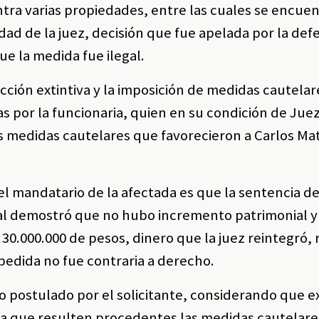
tra varias propiedades, entre las cuales se encuen
ad de la juez, decisión que fue apelada por la def
que la medida fue ilegal.
 acción extintiva y la imposición de medidas cautelar
 por la funcionaria, quien en su condición de Jue
os medidas cautelares que favorecieron a Carlos Ma
l mandatario de la afectada es que la sentencia 
nal demostró que no hubo incremento patrimonial y
0.000.000 de pesos, dinero que la juez reintegró,
pedida no fue contraria a derecho.
o postulado por el solicitante, considerando que e
ra que resulten procedentes las medidas cautelare