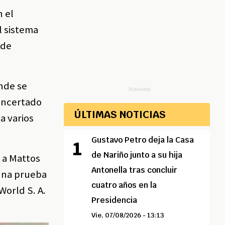
n el
l sistema
 de
onde se
Publicidad
concertado
ÚLTIMAS NOTICIAS
a varios
Gustavo Petro deja la Casa
de Nariño junto a su hija
 a Mattos
Antonella tras concluir
 una prueba
cuatro años en la
World S. A.
Presidencia
Vie, 07/08/2026 - 13:13