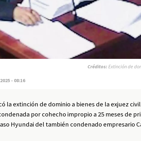
Créditos:
Extinción de do
2025 - 08:16
có la extinción de dominio a bienes de la exjuez civ
condenada por cohecho impropio a 25 meses de pri
caso Hyundai del también condenado empresario C