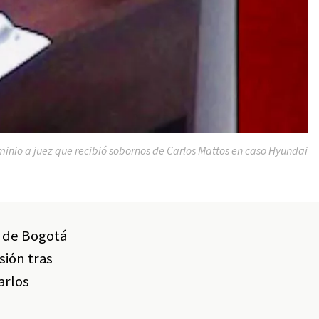
minio a juez que recibió sobornos de Carlos Mattos en caso Hyundai
il de Bogotá
sión tras
arlos