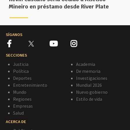
Mineiro en préstamo desde River Plate
SÍGANOS
SECCIONES
Justicia
Academia
Política
De memoria
Deportes
Investigaciones
Entretenimiento
Mundial 2026
Mundo
Nuevo gobierno
Regiones
Estilo de vida
Empresas
Salud
ACERCA DE