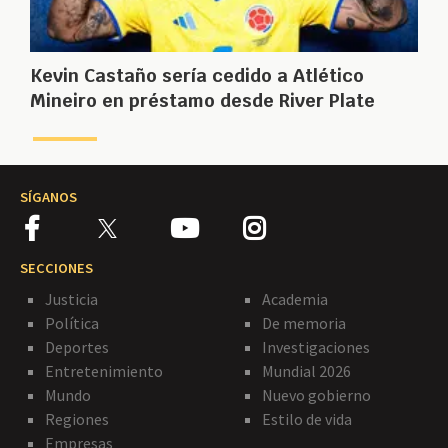
Kevin Castaño sería cedido a Atlético
Mineiro en préstamo desde River Plate
SÍGANOS
SECCIONES
Justicia
Academia
Política
De memoria
Deportes
Investigaciones
Entretenimiento
Mundial 2026
Mundo
Nuevo gobierno
Regiones
Estilo de vida
Empresas