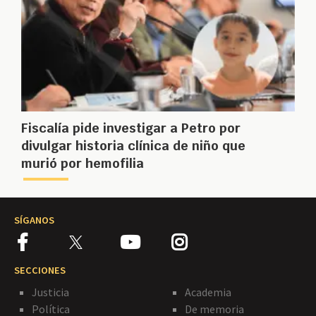
Fiscalía pide investigar a Petro por
divulgar historia clínica de niño que
murió por hemofilia
SÍGANOS
SECCIONES
Justicia
Academia
Política
De memoria