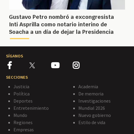
Gustavo Petro nombró a excongresista
Inti Asprilla como notario interino de
Soacha a un día de dejar la Presidencia
SÍGANOS
SECCIONES
Justicia
Academia
Política
De memoria
Deportes
Investigaciones
Entretenimiento
Mundial 2026
Mundo
Nuevo gobierno
Regiones
Estilo de vida
Empresas