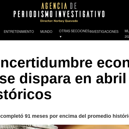
OTRAS SECCIONES
MU
ENTRETENIMIENTO
MUNDO
INVESTIGACIONES
▼
20
 incertidumbre eco
e dispara en abril
stóricos
 completó 91 meses por encima del promedio históric