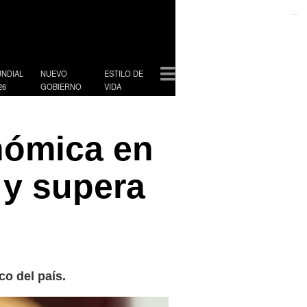
06 de Agosto de 2026
NDIAL
NUEVO
ESTILO DE
26
GOBIERNO
VIDA
nómica en
 y supera
o del país.