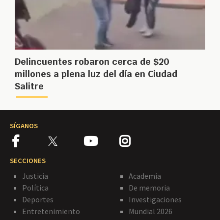
Delincuentes robaron cerca de $20
millones a plena luz del día en Ciudad
Salitre
SÍGANOS
SECCIONES
Justicia
Academia
Política
De memoria
Deportes
Investigaciones
Entretenimiento
Mundial 2026